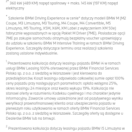
2*
360 kW (489 KM) napęd spalinowy + maks. 145 kW (197 KM) napęd
elektryczny
*
Szkolenie BMW Driving Experience w cenie” dotyczy modeli BMW M (M2
Coupe, M3 Limuzyna, M3 Touring, M4 Coupe, M4 Convertible, M5
Limuzyna, M5 Touring, X5M, X6M, XM Label z wyłączeniem XM 50e)
fabrycznie wyposażonych w opcję Pakiet M Driver (7ME). Posiadacze opcji
7ME po zakupie samochodu otrzymują bezpłatny voucher uprawniający
do udziału w szkoleniu BMW M Intensive Training w ramach BMW Driving
Experience. Szczegóły dotyczące terminu oraz realizacji szkolenia
zostaną ustalone indywidualnie.
1
Prezentowana kalkulacja dotyczy leasingu pojazdu BMW i4 w ramach
usługi BMW Leasing 100% oferowanej przez BMW Financial Services
Polska sp. z o.o. z siedzibą w Warszawie i jest kierowana do
przedsiębiorców. Koszt leasingu odpowiada całkowitej sumie opłat 100%
ceny pojazdu przy następujących parametrach: opłata wstępna 25%,
okres leasingu 24 miesiące oraz kwota wykupu 19%. Kalkulacja nie
stanowi oferty w rozumieniu Kodeksu cywilnego i ma charakter jedynie
informacyjny. Zawarcie umowy uzależnione jest od pozytywnego wyniku
weryfikacji prawnofinansowej klienta oraz ubezpieczenia pojazdu w
pierwszym roku użytkowania w ramach oferty BMW Financial Services
Polska sp. z o.o. z siedzibą w Warszawie. Szczegóły oferty są dostępne u
Dealerów BMW lub na bmw.pl.
2
Prezentowana kalkulacja dotyczy leasingu pojazdu BMW i5 Limuzyna w