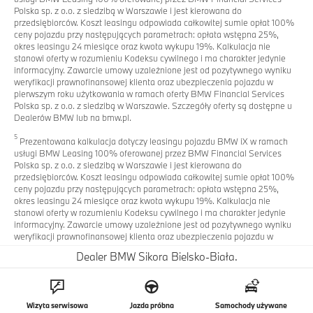
Polska sp. z o.o. z siedzibą w Warszawie i jest kierowana do
przedsiębiorców. Koszt leasingu odpowiada całkowitej sumie opłat 100%
ceny pojazdu przy następujących parametrach: opłata wstępna 25%,
okres leasingu 24 miesiące oraz kwota wykupu 19%. Kalkulacja nie
stanowi oferty w rozumieniu Kodeksu cywilnego i ma charakter jedynie
informacyjny. Zawarcie umowy uzależnione jest od pozytywnego wyniku
weryfikacji prawnofinansowej klienta oraz ubezpieczenia pojazdu w
pierwszym roku użytkowania w ramach oferty BMW Financial Services
Polska sp. z o.o. z siedzibą w Warszawie. Szczegóły oferty są dostępne u
Dealerów BMW lub na bmw.pl.
5
Prezentowana kalkulacja dotyczy leasingu pojazdu BMW iX w ramach
usługi BMW Leasing 100% oferowanej przez BMW Financial Services
Polska sp. z o.o. z siedzibą w Warszawie i jest kierowana do
przedsiębiorców. Koszt leasingu odpowiada całkowitej sumie opłat 100%
ceny pojazdu przy następujących parametrach: opłata wstępna 25%,
okres leasingu 24 miesiące oraz kwota wykupu 19%. Kalkulacja nie
stanowi oferty w rozumieniu Kodeksu cywilnego i ma charakter jedynie
informacyjny. Zawarcie umowy uzależnione jest od pozytywnego wyniku
weryfikacji prawnofinansowej klienta oraz ubezpieczenia pojazdu w
pierwszym roku użytkowania w ramach oferty BMW Financial Services
Dealer BMW Sikora Bielsko-Biała.
Polska sp. z o.o. z siedzibą w Warszawie.
6
Prezentowana kalkulacja dotyczy leasingu pojazdu BMW iX1 w ramach
usługi BMW Leasing 100% oferowanej przez BMW Financial Services
Wizyta serwisowa
Jazda próbna
Samochody używane
Polska sp. z o.o. z siedzibą w Warszawie i jest kierowana do