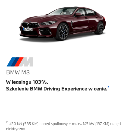
BMW M8
W leasingu 103%.
*
Szkolenie BMW Driving Experience w cenie.
1*
430 kW (585 KM) napęd spalinowy + maks. 145 kW (197 KM) napęd
elektryczny