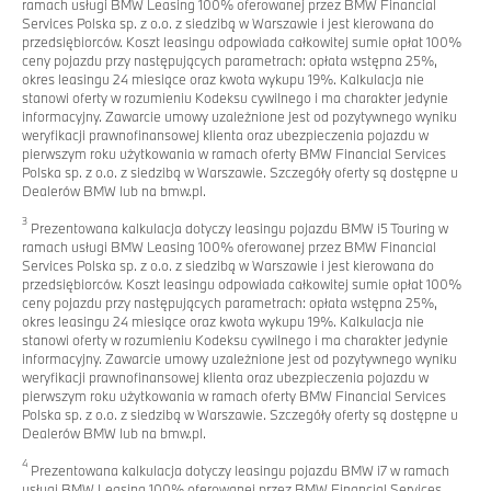
ramach usługi BMW Leasing 100% oferowanej przez BMW Financial
Services Polska sp. z o.o. z siedzibą w Warszawie i jest kierowana do
przedsiębiorców. Koszt leasingu odpowiada całkowitej sumie opłat 100%
ceny pojazdu przy następujących parametrach: opłata wstępna 25%,
okres leasingu 24 miesiące oraz kwota wykupu 19%. Kalkulacja nie
stanowi oferty w rozumieniu Kodeksu cywilnego i ma charakter jedynie
informacyjny. Zawarcie umowy uzależnione jest od pozytywnego wyniku
weryfikacji prawnofinansowej klienta oraz ubezpieczenia pojazdu w
pierwszym roku użytkowania w ramach oferty BMW Financial Services
Polska sp. z o.o. z siedzibą w Warszawie. Szczegóły oferty są dostępne u
Dealerów BMW lub na bmw.pl.
3
Prezentowana kalkulacja dotyczy leasingu pojazdu BMW i5 Touring w
ramach usługi BMW Leasing 100% oferowanej przez BMW Financial
Services Polska sp. z o.o. z siedzibą w Warszawie i jest kierowana do
przedsiębiorców. Koszt leasingu odpowiada całkowitej sumie opłat 100%
ceny pojazdu przy następujących parametrach: opłata wstępna 25%,
okres leasingu 24 miesiące oraz kwota wykupu 19%. Kalkulacja nie
stanowi oferty w rozumieniu Kodeksu cywilnego i ma charakter jedynie
informacyjny. Zawarcie umowy uzależnione jest od pozytywnego wyniku
weryfikacji prawnofinansowej klienta oraz ubezpieczenia pojazdu w
pierwszym roku użytkowania w ramach oferty BMW Financial Services
Polska sp. z o.o. z siedzibą w Warszawie. Szczegóły oferty są dostępne u
Dealerów BMW lub na bmw.pl.
4
Prezentowana kalkulacja dotyczy leasingu pojazdu BMW i7 w ramach
usługi BMW Leasing 100% oferowanej przez BMW Financial Services