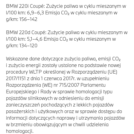
BMW 220i Coupé: Zużycie paliwa w cyklu mieszanym w
l/100 km: 6,9–6,3 Emisja CO₂ w cyklu mieszanym w
g/km: 156–142
BMW 220d Coupé: Zużycie paliwa w cyklu mieszanym w
l/100 km: 5,1–4,6 Emisja CO₂ w cyklu mieszanym w
g/km: 134–120
Wskazane dane dotyczące zużycia paliwa, emisji CO₂
i zużycia energii zostały ustalone na podstawie nowej
procedury WLTP określonej w Rozporządzeniu (UE)
2017/1151 z dnia 1 czerwca 2017r. w uzupełnieniu
Rozporządzenia (WE) nr 715/2007 Parlamentu
Europejskiego i Rady w sprawie homologacji typu
pojazdów silnikowych w odniesieniu do emisji
zanieczyszczeń pochodzących z lekkich pojazdów
pasażerskich i użytkowych oraz w sprawie dostępu do
informacji dotyczących naprawy i utrzymania pojazdów
w brzmieniu obowiązującym w chwili udzielenia
homologacji.