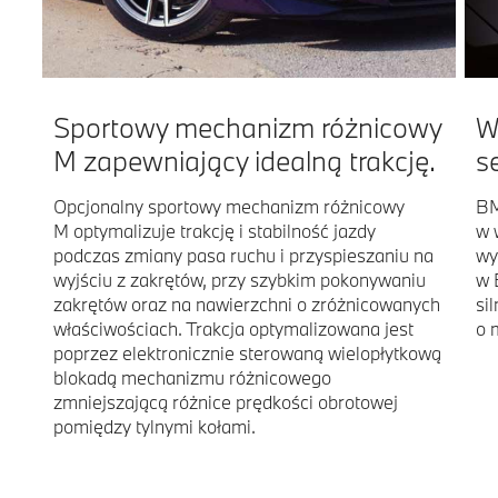
Sportowy mechanizm różnicowy
W
M zapewniający idealną trakcję.
s
Opcjonalny sportowy mechanizm różnicowy
BM
M optymalizuje trakcję i stabilność jazdy
w 
podczas zmiany pasa ruchu i przyspieszaniu na
wy
wyjściu z zakrętów, przy szybkim pokonywaniu
w 
zakrętów oraz na nawierzchni o zróżnicowanych
si
właściwościach. Trakcja optymalizowana jest
o 
poprzez elektronicznie sterowaną wielopłytkową
blokadą mechanizmu różnicowego
zmniejszającą różnice prędkości obrotowej
pomiędzy tylnymi kołami.