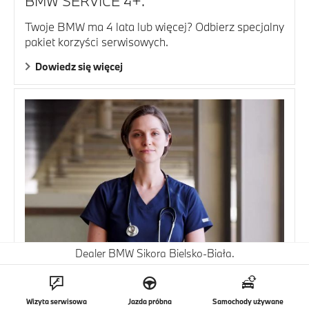
BMW SERVICE 4+.
Twoje BMW ma 4 lata lub więcej? Odbierz specjalny
pakiet korzyści serwisowych.
Dowiedz się więcej
Dealer BMW Sikora Bielsko-Biała.
POWIEDZ NAM, CZYM SIĘ ZAJMUJESZ I
DOBIERZ DLA SIEBIE IDEALNĄ
OFERTĘ.
Wizyta serwisowa
Jazda próbna
Samochody używane